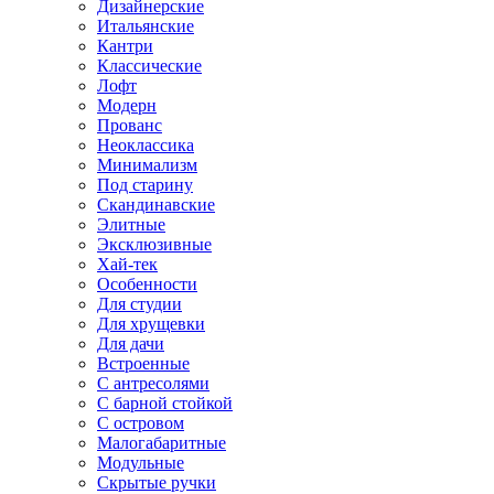
Дизайнерские
Итальянские
Кантри
Классические
Лофт
Модерн
Прованс
Неоклассика
Минимализм
Под старину
Скандинавские
Элитные
Эксклюзивные
Хай-тек
Особенности
Для студии
Для хрущевки
Для дачи
Встроенные
С антресолями
С барной стойкой
С островом
Малогабаритные
Модульные
Скрытые ручки