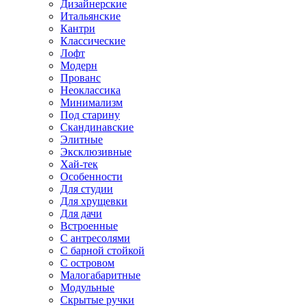
Дизайнерские
Итальянские
Кантри
Классические
Лофт
Модерн
Прованс
Неоклассика
Минимализм
Под старину
Скандинавские
Элитные
Эксклюзивные
Хай-тек
Особенности
Для студии
Для хрущевки
Для дачи
Встроенные
С антресолями
С барной стойкой
С островом
Малогабаритные
Модульные
Скрытые ручки