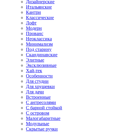
Дизайнерские
Итальянские
Кантри
Классические
Лофт
Модерн
Прованс
Неоклассика
Минимализм
Под старину
Скандинавские
Элитные
Эксклюзивные
Хай-тек
Особенности
Для студии
Для хрущевки
Для дачи
Встроенные
С антресолями
С барной стойкой
С островом
Малогабаритные
Модульные
Скрытые ручки