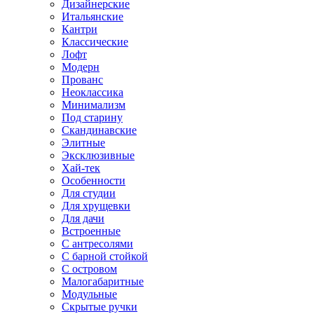
Дизайнерские
Итальянские
Кантри
Классические
Лофт
Модерн
Прованс
Неоклассика
Минимализм
Под старину
Скандинавские
Элитные
Эксклюзивные
Хай-тек
Особенности
Для студии
Для хрущевки
Для дачи
Встроенные
С антресолями
С барной стойкой
С островом
Малогабаритные
Модульные
Скрытые ручки