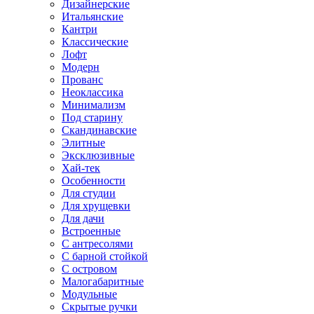
Дизайнерские
Итальянские
Кантри
Классические
Лофт
Модерн
Прованс
Неоклассика
Минимализм
Под старину
Скандинавские
Элитные
Эксклюзивные
Хай-тек
Особенности
Для студии
Для хрущевки
Для дачи
Встроенные
С антресолями
С барной стойкой
С островом
Малогабаритные
Модульные
Скрытые ручки