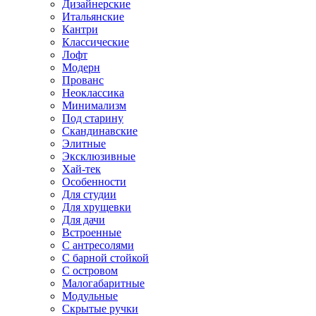
Дизайнерские
Итальянские
Кантри
Классические
Лофт
Модерн
Прованс
Неоклассика
Минимализм
Под старину
Скандинавские
Элитные
Эксклюзивные
Хай-тек
Особенности
Для студии
Для хрущевки
Для дачи
Встроенные
С антресолями
С барной стойкой
С островом
Малогабаритные
Модульные
Скрытые ручки