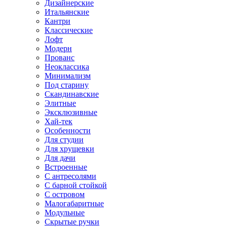
Дизайнерские
Итальянские
Кантри
Классические
Лофт
Модерн
Прованс
Неоклассика
Минимализм
Под старину
Скандинавские
Элитные
Эксклюзивные
Хай-тек
Особенности
Для студии
Для хрущевки
Для дачи
Встроенные
С антресолями
С барной стойкой
С островом
Малогабаритные
Модульные
Скрытые ручки