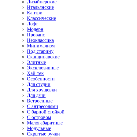
Дизайнерские
Итальянские
Кантри
Классические
Лофт
Модерн
Прованс
Неоклассика
Минимализм
Под старину
Скандинавские
Элитные
Эксклюзивные
Хай-тек
Особенности
Для студии
Для хрущевки
Для дачи
Встроенные
С антресолями
С барной стойкой
С островом
Малогабаритные
Модульные
Скрытые ручки