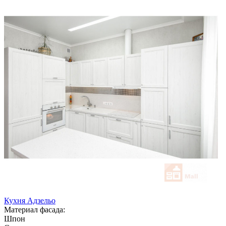
Кухня Адзельо
Материал фасада:
Шпон