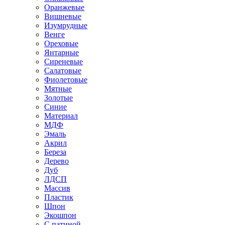
Оранжевые
Вишневые
Изумрудные
Венге
Ореховые
Янтарные
Сиреневые
Салатовые
Фиолетовые
Мятные
Золотые
Синие
Материал
МДФ
Эмаль
Акрил
Береза
Дерево
Дуб
ЛДСП
Массив
Пластик
Шпон
Экошпон
С патиной