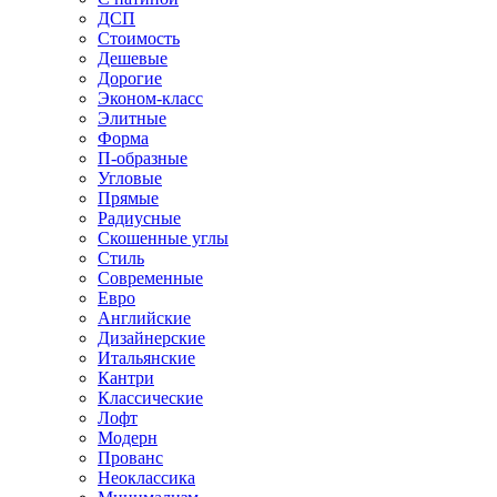
ДСП
Стоимость
Дешевые
Дорогие
Эконом-класс
Элитные
Форма
П-образные
Угловые
Прямые
Радиусные
Скошенные углы
Стиль
Современные
Евро
Английские
Дизайнерские
Итальянские
Кантри
Классические
Лофт
Модерн
Прованс
Неоклассика