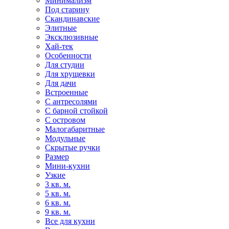
Минимализм
Под старину
Скандинавские
Элитные
Эксклюзивные
Хай-тек
Особенности
Для студии
Для хрущевки
Для дачи
Встроенные
С антресолями
С барной стойкой
С островом
Малогабаритные
Модульные
Скрытые ручки
Размер
Мини-кухни
Узкие
3 кв. м.
5 кв. м.
6 кв. м.
9 кв. м.
Все для кухни