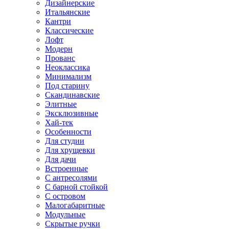
Дизайнерские
Итальянские
Кантри
Классические
Лофт
Модерн
Прованс
Неоклассика
Минимализм
Под старину
Скандинавские
Элитные
Эксклюзивные
Хай-тек
Особенности
Для студии
Для хрущевки
Для дачи
Встроенные
С антресолями
С барной стойкой
С островом
Малогабаритные
Модульные
Скрытые ручки