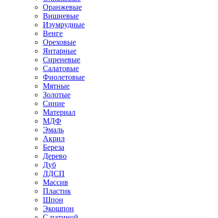
Оранжевые
Вишневые
Изумрудные
Венге
Ореховые
Янтарные
Сиреневые
Салатовые
Фиолетовые
Мятные
Золотые
Синие
Материал
МДФ
Эмаль
Акрил
Береза
Дерево
Дуб
ЛДСП
Массив
Пластик
Шпон
Экошпон
С патиной