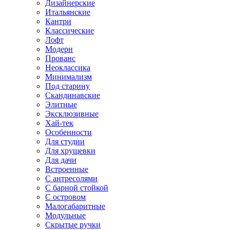
Дизайнерские
Итальянские
Кантри
Классические
Лофт
Модерн
Прованс
Неоклассика
Минимализм
Под старину
Скандинавские
Элитные
Эксклюзивные
Хай-тек
Особенности
Для студии
Для хрущевки
Для дачи
Встроенные
С антресолями
С барной стойкой
С островом
Малогабаритные
Модульные
Скрытые ручки