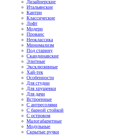
Дизайнерские
Итальянские
Кантри
Классические
Лофт
Модерн
Прованс
Неоклассика
Минимализм
Под старину
Скандинавские
Элитные
Эксклюзивные
Хай-тек
Особенности
Для студии
Для хрущевки
Для дачи
Встроенные
С антресолями
С барной стойкой
С островом
Малогабаритные
Модульные
Скрытые ручки