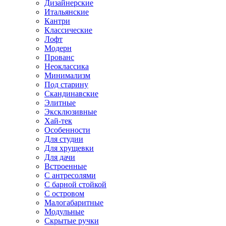
Дизайнерские
Итальянские
Кантри
Классические
Лофт
Модерн
Прованс
Неоклассика
Минимализм
Под старину
Скандинавские
Элитные
Эксклюзивные
Хай-тек
Особенности
Для студии
Для хрущевки
Для дачи
Встроенные
С антресолями
С барной стойкой
С островом
Малогабаритные
Модульные
Скрытые ручки