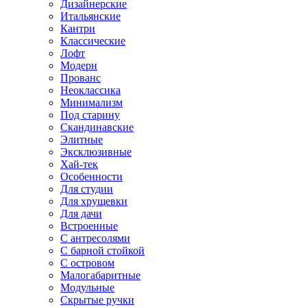
Дизайнерские
Итальянские
Кантри
Классические
Лофт
Модерн
Прованс
Неоклассика
Минимализм
Под старину
Скандинавские
Элитные
Эксклюзивные
Хай-тек
Особенности
Для студии
Для хрущевки
Для дачи
Встроенные
С антресолями
С барной стойкой
С островом
Малогабаритные
Модульные
Скрытые ручки