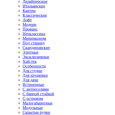
Дизайнерские
Итальянские
Кантри
Классические
Лофт
Модерн
Прованс
Неоклассика
Минимализм
Под старину
Скандинавские
Элитные
Эксклюзивные
Хай-тек
Особенности
Для студии
Для хрущевки
Для дачи
Встроенные
С антресолями
С барной стойкой
С островом
Малогабаритные
Модульные
Скрытые ручки