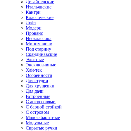
Дизайнерские
Итальянские
Кантри
Классические
Лофт
Модерн
Прованс
Неоклассика
Минимализм
Под старину
Скандинавские
Элитные
Эксклюзивные
Хай-тек
Особенности
Для студии
Для хрущевки
Для дачи
Встроенные
С антресолями
С барной стойкой
С островом
Малогабаритные
Модульные
Скрытые ручки