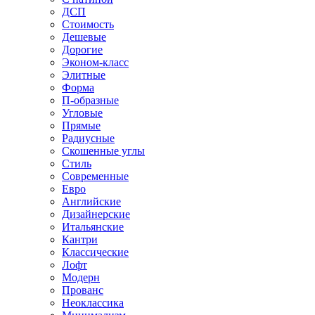
ДСП
Стоимость
Дешевые
Дорогие
Эконом-класс
Элитные
Форма
П-образные
Угловые
Прямые
Радиусные
Скошенные углы
Стиль
Современные
Евро
Английские
Дизайнерские
Итальянские
Кантри
Классические
Лофт
Модерн
Прованс
Неоклассика