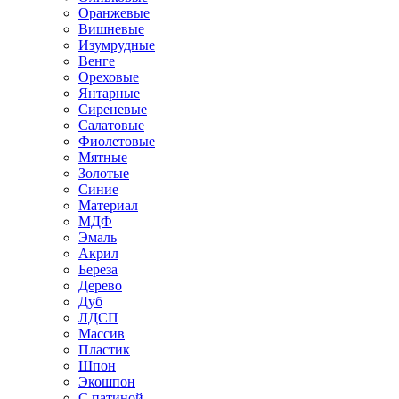
Оранжевые
Вишневые
Изумрудные
Венге
Ореховые
Янтарные
Сиреневые
Салатовые
Фиолетовые
Мятные
Золотые
Синие
Материал
МДФ
Эмаль
Акрил
Береза
Дерево
Дуб
ЛДСП
Массив
Пластик
Шпон
Экошпон
С патиной