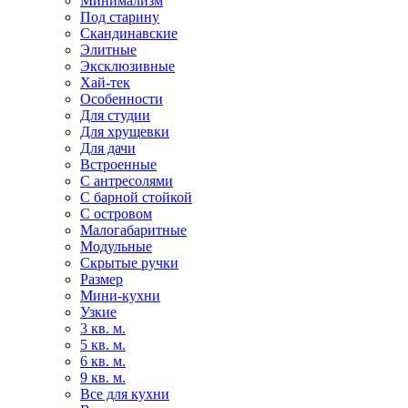
Минимализм
Под старину
Скандинавские
Элитные
Эксклюзивные
Хай-тек
Особенности
Для студии
Для хрущевки
Для дачи
Встроенные
С антресолями
С барной стойкой
С островом
Малогабаритные
Модульные
Скрытые ручки
Размер
Мини-кухни
Узкие
3 кв. м.
5 кв. м.
6 кв. м.
9 кв. м.
Все для кухни