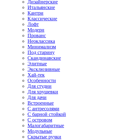
Дизайнерские
Итальянские
Кантри
Классические
Лофт
Модерн
Прованс
Неоклассика
Минимализм
Под старину
Скандинавские
Элитные
Эксклюзивные
Хай-тек
Особенности
Для студии
Для хрущевки
Для дачи
Встроенные
С антресолями
С барной стойкой
С островом
Малогабаритные
Модульные
Скрытые ручки