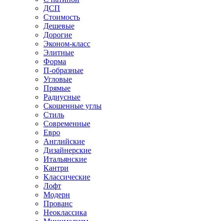
ДСП
Стоимость
Дешевые
Дорогие
Эконом-класс
Элитные
Форма
П-образные
Угловые
Прямые
Радиусные
Скошенные углы
Стиль
Современные
Евро
Английские
Дизайнерские
Итальянские
Кантри
Классические
Лофт
Модерн
Прованс
Неоклассика