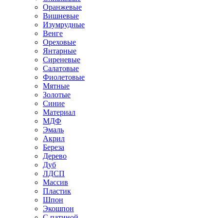
Оранжевые
Вишневые
Изумрудные
Венге
Ореховые
Янтарные
Сиреневые
Салатовые
Фиолетовые
Мятные
Золотые
Синие
Материал
МДФ
Эмаль
Акрил
Береза
Дерево
Дуб
ЛДСП
Массив
Пластик
Шпон
Экошпон
С патиной