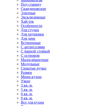
Минимализм
Под старину
Скандинавские
Элитные
Эксклюзивные
Хай-тек
Особенности
Для студии
Для хрущевки
Для дачи
Встроенные
С антресолями
С барной стойкой
С островом
Малогабаритные
Модульные
Скрытые ручки
Размер
Мини-кухни
Узкие
3 кв. м.
5 кв. м.
6 кв. м.
9 кв. м.
Все для кухни