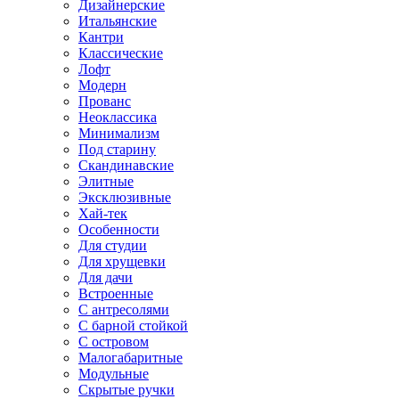
Дизайнерские
Итальянские
Кантри
Классические
Лофт
Модерн
Прованс
Неоклассика
Минимализм
Под старину
Скандинавские
Элитные
Эксклюзивные
Хай-тек
Особенности
Для студии
Для хрущевки
Для дачи
Встроенные
С антресолями
С барной стойкой
С островом
Малогабаритные
Модульные
Скрытые ручки