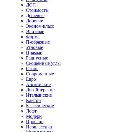
ДСП
Стоимость
Дешевые
Дорогие
Эконом-класс
Элитные
Форма
П-образные
Угловые
Прямые
Радиусные
Скошенные углы
Стиль
Современные
Евро
Английские
Дизайнерские
Итальянские
Кантри
Классические
Лофт
Модерн
Прованс
Неоклассика