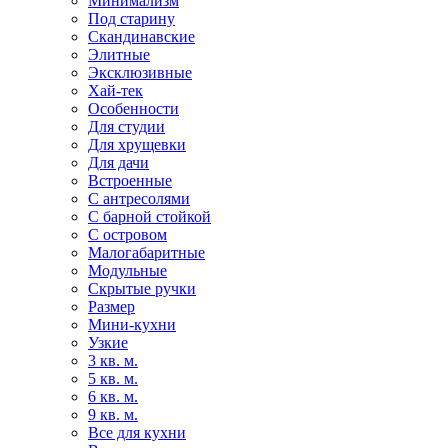
Минимализм
Под старину
Скандинавские
Элитные
Эксклюзивные
Хай-тек
Особенности
Для студии
Для хрущевки
Для дачи
Встроенные
С антресолями
С барной стойкой
С островом
Малогабаритные
Модульные
Скрытые ручки
Размер
Мини-кухни
Узкие
3 кв. м.
5 кв. м.
6 кв. м.
9 кв. м.
Все для кухни