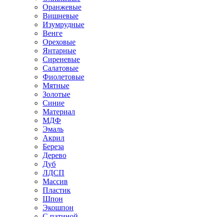
Оранжевые
Вишневые
Изумрудные
Венге
Ореховые
Янтарные
Сиреневые
Салатовые
Фиолетовые
Мятные
Золотые
Синие
Материал
МДФ
Эмаль
Акрил
Береза
Дерево
Дуб
ЛДСП
Массив
Пластик
Шпон
Экошпон
С патиной