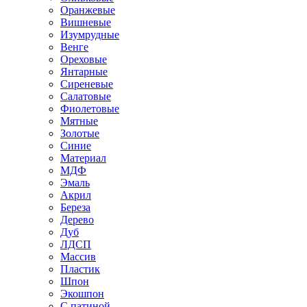
Оранжевые
Вишневые
Изумрудные
Венге
Ореховые
Янтарные
Сиреневые
Салатовые
Фиолетовые
Мятные
Золотые
Синие
Материал
МДФ
Эмаль
Акрил
Береза
Дерево
Дуб
ЛДСП
Массив
Пластик
Шпон
Экошпон
С патиной