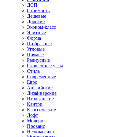
ДСП
Стоимость
Дешевые
Дорогие
Эконом-класс
Элитные
Форма
П-образные
Угловые
Прямые
Радиусные
Скошенные углы
Стиль
Современные
Евро
Английские
Дизайнерские
Итальянские
Кантри
Классические
Лофт
Модерн
Прованс
Неоклассика