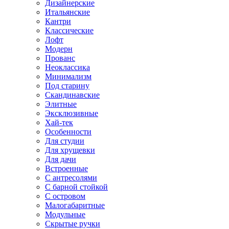
Дизайнерские
Итальянские
Кантри
Классические
Лофт
Модерн
Прованс
Неоклассика
Минимализм
Под старину
Скандинавские
Элитные
Эксклюзивные
Хай-тек
Особенности
Для студии
Для хрущевки
Для дачи
Встроенные
С антресолями
С барной стойкой
С островом
Малогабаритные
Модульные
Скрытые ручки