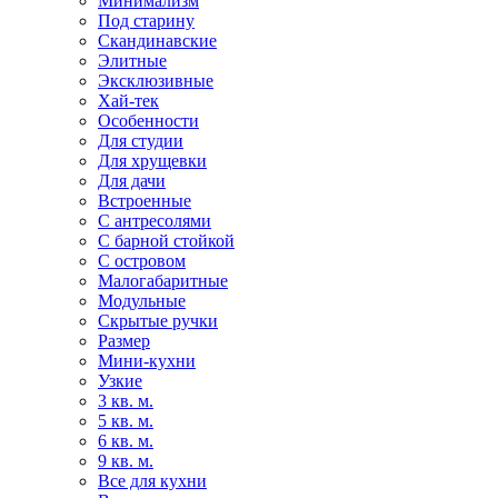
Минимализм
Под старину
Скандинавские
Элитные
Эксклюзивные
Хай-тек
Особенности
Для студии
Для хрущевки
Для дачи
Встроенные
С антресолями
С барной стойкой
С островом
Малогабаритные
Модульные
Скрытые ручки
Размер
Мини-кухни
Узкие
3 кв. м.
5 кв. м.
6 кв. м.
9 кв. м.
Все для кухни