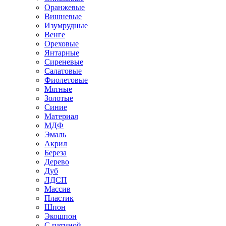
Оранжевые
Вишневые
Изумрудные
Венге
Ореховые
Янтарные
Сиреневые
Салатовые
Фиолетовые
Мятные
Золотые
Синие
Материал
МДФ
Эмаль
Акрил
Береза
Дерево
Дуб
ЛДСП
Массив
Пластик
Шпон
Экошпон
С патиной