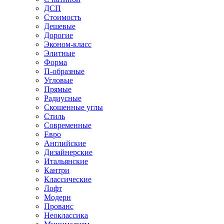
ДСП
Стоимость
Дешевые
Дорогие
Эконом-класс
Элитные
Форма
П-образные
Угловые
Прямые
Радиусные
Скошенные углы
Стиль
Современные
Евро
Английские
Дизайнерские
Итальянские
Кантри
Классические
Лофт
Модерн
Прованс
Неоклассика