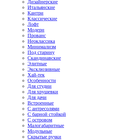
Дизайнерские
Итальянские
Кантри
Классические
Лофт
Модерн
Прованс
Неоклассика
Минимализм
Под старину
Скандинавские
Элитные
Эксклюзивные
Хай-тек
Особенности
Для студии
Для хрущевки
Для дачи
Встроенные
С антресолями
С барной стойкой
С островом
Малогабаритные
Модульные
Скрытые ручки