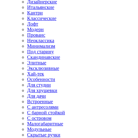
Дизайнерские
Итальянские
Кантри
Классические
Лофт
Модерн
Прованс
Неоклассика
Минимализм
Под старину
Скандинавские
Элитные
Эксклюзивные
Хай-тек
Особенности
Для студии
Для хрущевки
Для дачи
Встроенные
С антресолями
С барной стойкой
С островом
Малогабаритные
Модульные
Скрытые ручки