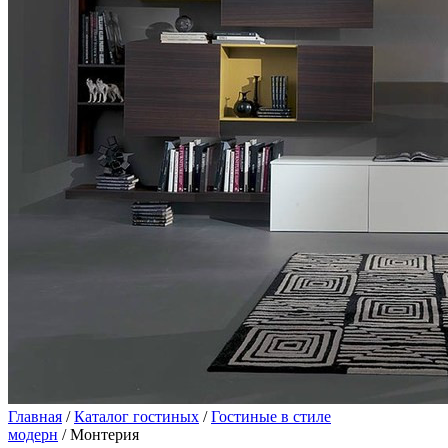
Главная
/
Каталог гостиных
/
Гостиные в стиле
модерн
/ Монтерия