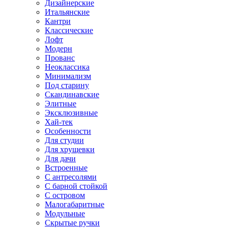
Дизайнерские
Итальянские
Кантри
Классические
Лофт
Модерн
Прованс
Неоклассика
Минимализм
Под старину
Скандинавские
Элитные
Эксклюзивные
Хай-тек
Особенности
Для студии
Для хрущевки
Для дачи
Встроенные
С антресолями
С барной стойкой
С островом
Малогабаритные
Модульные
Скрытые ручки