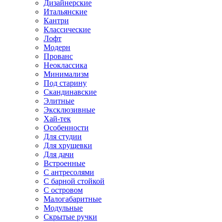
Дизайнерские
Итальянские
Кантри
Классические
Лофт
Модерн
Прованс
Неоклассика
Минимализм
Под старину
Скандинавские
Элитные
Эксклюзивные
Хай-тек
Особенности
Для студии
Для хрущевки
Для дачи
Встроенные
С антресолями
С барной стойкой
С островом
Малогабаритные
Модульные
Скрытые ручки