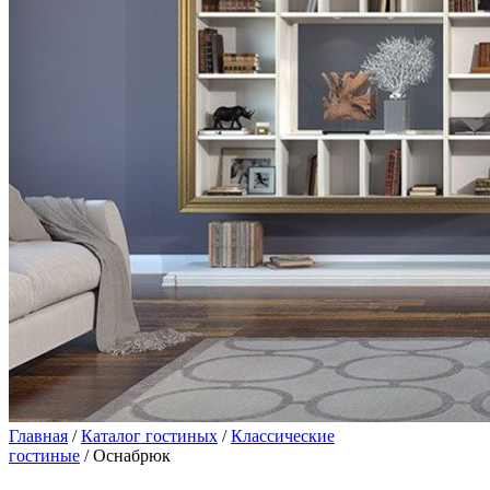
Главная
/
Каталог гостиных
/
Классические
гостиные
/ Оснабрюк