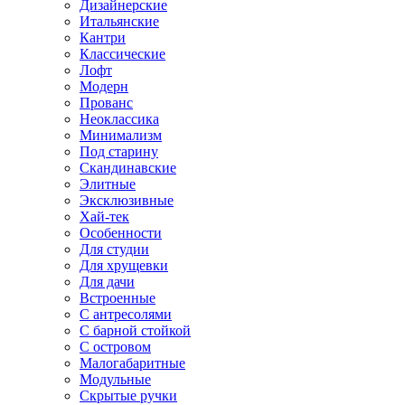
Дизайнерские
Итальянские
Кантри
Классические
Лофт
Модерн
Прованс
Неоклассика
Минимализм
Под старину
Скандинавские
Элитные
Эксклюзивные
Хай-тек
Особенности
Для студии
Для хрущевки
Для дачи
Встроенные
С антресолями
С барной стойкой
С островом
Малогабаритные
Модульные
Скрытые ручки